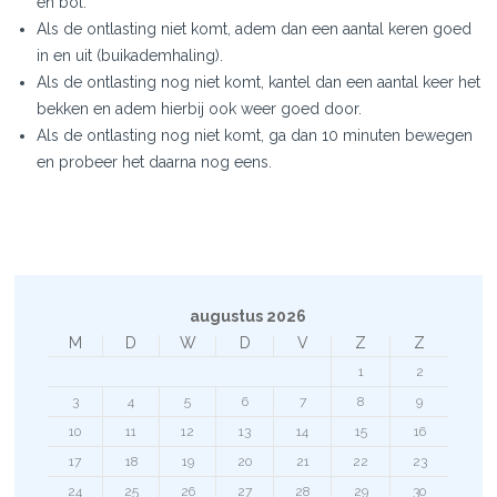
en bol.
Als de ontlasting niet komt, adem dan een aantal keren goed
in en uit (buikademhaling).
Als de ontlasting nog niet komt, kantel dan een aantal keer het
bekken en adem hierbij ook weer goed door.
Als de ontlasting nog niet komt, ga dan 10 minuten bewegen
en probeer het daarna nog eens.
augustus 2026
M
D
W
D
V
Z
Z
1
2
3
4
5
6
7
8
9
10
11
12
13
14
15
16
17
18
19
20
21
22
23
24
25
26
27
28
29
30