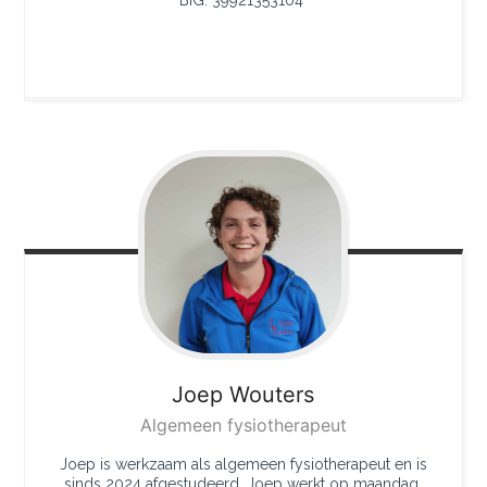
BIG: 39921353104
Joep
Wouters
Algemeen fysiotherapeut
Joep is werkzaam als algemeen fysiotherapeut en is
sinds 2024 afgestudeerd. Joep werkt op maandag,